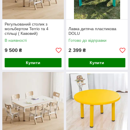
Регульований столик з
мольбертом Terrio та 4
Лавка дитяча пластикова
стільці ( Кавовий)
DOLU
В наявності
Готово до відправки
9 500
2 399
₴
₴
Купити
Купити