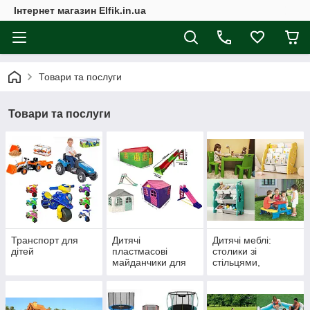
Інтернет магазин Elfik.in.ua
Товари та послуги
Товари та послуги
Транспорт для
Дитячі
Дитячі меблі:
дітей
пластмасові
столики зі
майданчики для
стільцями,
дому та вулиці
органайзеры,
книжкові полиці