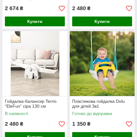
2 674
2 480
₴
₴
Купити
Купити
Гойдалка-балансир Terrio
Пластикова гойдалка Dolu
“EleFun” сіра 130 см
для дітей 3в1
В наявності
Готово до відправки
2 480
1 350
₴
₴