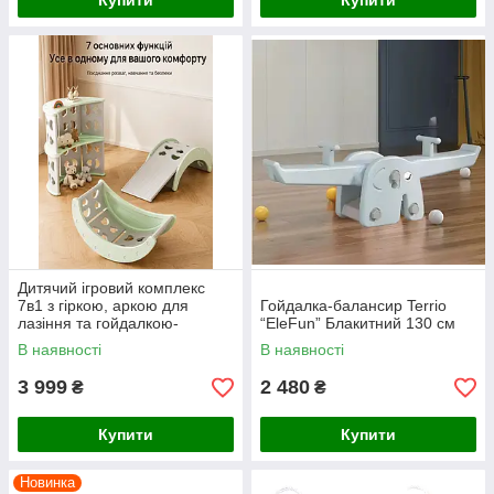
Купити
Купити
Дитячий ігровий комплекс
7в1 з гіркою, аркою для
Гойдалка-балансир Terrio
лазіння та гойдалкою-
“EleFun” Блакитний 130 см
балансиром
В наявності
В наявності
3 999
2 480
₴
₴
Купити
Купити
Новинка