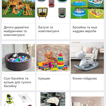
Дитячі дерев'яні
Батути та
Басейни та інші
майданчики та
комплектуючі
надувні вироби
комплектуючі
Сухі басейни та
Іграшки
Коник-гойдалка
кульки для сухого
басейну