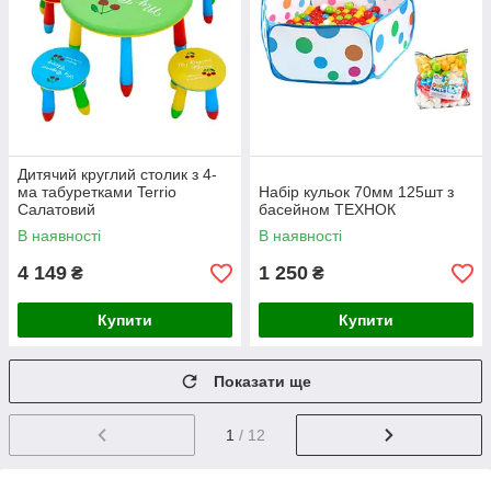
Дитячий круглий столик з 4-
ма табуретками Terrio
Набір кульок 70мм 125шт з
Салатовий
басейном ТЕХНОК
В наявності
В наявності
4 149
1 250
₴
₴
Купити
Купити
Показати ще
1
/ 12