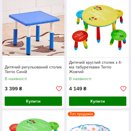
Дитячий круглий столик з 4-
Дитячий регульований столик
ма табуретками Terrio
Terrio Синій
Жовтий
В наявності
В наявності
3 399
4 149
₴
₴
Купити
Купити
Топ продажів