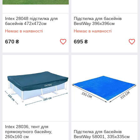
Intex 28048 підстилка для
Підстилка для басейнів
басейнів 472х472см
BestWay 396х396см
Немає в наявності
Немає в наявності
670
695
₴
₴
Intex 28036, тент для
прямокутного басейну,
Підстилка для басейнів
260x160 см
BestWay 58001, 335х335см