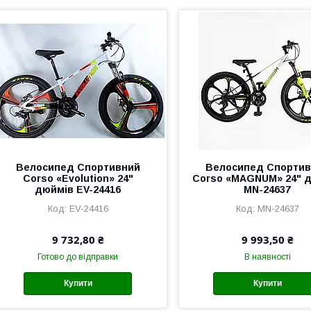
Велоcипед Спортивний
Велоcипед Спорти
Corso «Evolution» 24"
Corso «MAGNUM» 24" 
дюймів EV-24416
MN-24637
EV-24416
MN-24637
9 732,80 ₴
9 993,50 ₴
Готово до відправки
В наявності
Купити
Купити