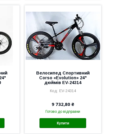
ний
Велоcипед Спортивний
24"
Corso «Evolution» 24"
0
дюймів EV-24314
EV-24314
9 732,80 ₴
Готово до відправки
Купити