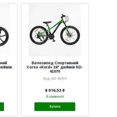
вний
Велоcипед Спортивний
дюймів
Corso «Kord» 24" дюймів KD-
41070
KD-41070
8 016,53 ₴
В наявності
Купити