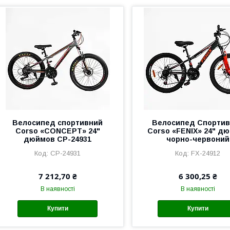
Велоcипед cпортивний
Велоcипед Спорти
Corso «CONCEPT» 24"
Corso «FENIX» 24" дю
дюймов CP-24931
чорно-червоний
CP-24931
FX-24912
7 212,70 ₴
6 300,25 ₴
В наявності
В наявності
Купити
Купити