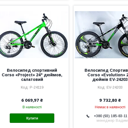
Велоcипед cпортивний
Велоcипед Спорти
Corso «Project» 24" дюймов,
Corso «Evolution» 
салатовий
дюймів EV-24203
P-24119
EV-24203
6 069,97 ₴
9 732,80 ₴
В наявності
Немає в наявності
+380 (93) 185-83-11
Купити
менеджер Вадим