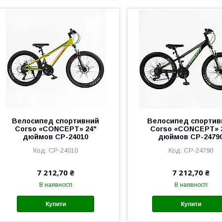
Велоcипед cпортивний
Велоcипед cпортив
Corso «CONCEPT» 24"
Corso «CONCEPT» 
дюймов CP-24010
дюймов CP-2479
CP-24010
CP-24790
7 212,70 ₴
7 212,70 ₴
В наявності
В наявності
Купити
Купити