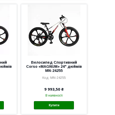
вний
Велоcипед Спортивний
дюймів
Corso «MAGNUM» 24" дюймів
MN-24255
MN-24255
9 993,50 ₴
В наявності
Купити