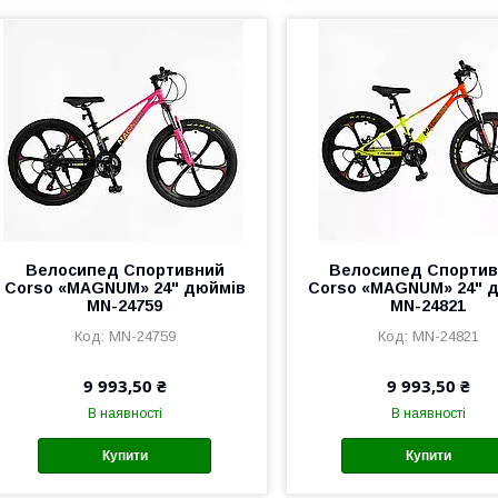
Велоcипед Спортивний
Велоcипед Спорти
Corso «MAGNUM» 24" дюймів
Corso «MAGNUM» 24" 
MN-24759
MN-24821
MN-24759
MN-24821
9 993,50 ₴
9 993,50 ₴
В наявності
В наявності
Купити
Купити