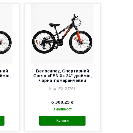
вний
Велоcипед Спортивний
ймів,
Corso «FENIX» 24" дюймів,
чорно-помаранчевий
FX-24761
6 300,25 ₴
В наявності
Купити