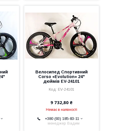
вний
Велоcипед Спортивний
24"
Corso «Evolution» 24"
дюймів EV-24101
EV-24101
9 732,80 ₴
Немає в наявності
+380 (93) 185-83-11
менеджер Вадим