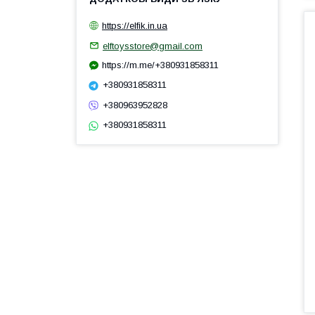
https://elfik.in.ua
elftoysstore@gmail.com
https://m.me/+380931858311
+380931858311
+380963952828
+380931858311