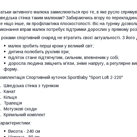
атьки активного малюка замислюються про те, в яке русло спряму
ведська стінка таким малюкам? Забираючись вгору по перекладинах
е ніщо інше, як профілактика плоскостопості. Віс на турніку дозв
иконання вправ малюк потребує підтримки дорослих у прямому розу
 роками спортивний снаряд не втратить своєї актуальності. З його
малюк зробить перші кроки у великий світ;
дитина полюбить рухливі ігри;
підліток стане підтягнутим, сильним, впевненим у собі;
доросла людина зміцнить м'язи, зніме напругу, а регулярне в
форму.
омплектація Спортивний куточок SportBaby "Sport Loft 2-220"
. Шведська стінка з турніком
. Канат
. Кільця
. Трапеція
. Мотузкові сходи
. Кріпильний комплект
арактеристики:
Висота - 240 см
Ширина - 80 см