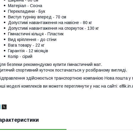
Матеріал - Сосна
Перекладини - Бук
Виступ турніку вперед - 70 см
Допустимі навантаження на навісне - 80 кг
Допустимі навантаження на споркуток - 130 кг
Гімнастичні кільця - Пластик
Вид кріплення - до стіни
Вага товару - 22 кг
Гарантія - 12 місяців
Колір - сірий
ля безпеки рекомендуємо купити гімнастичний мат.
итячий спортивний куточок постачається у розібраному вигляді.
ідправлення здійснюється транспортною компанією Нова пошта у п
нші моделі комплексів ви можете переглянути у нас на сайті: elfik.in.
арактеристики