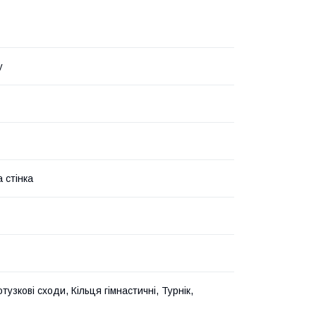
y
 стінка
тузкові сходи, Кільця гімнастичні, Турнік,