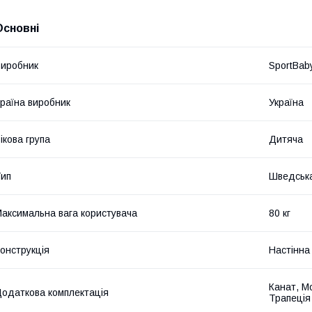
Основні
иробник
SportBab
раїна виробник
Україна
ікова група
Дитяча
ип
Шведська
аксимальна вага користувача
80 кг
онструкція
Настінна
Канат, Мо
одаткова комплектація
Трапеція