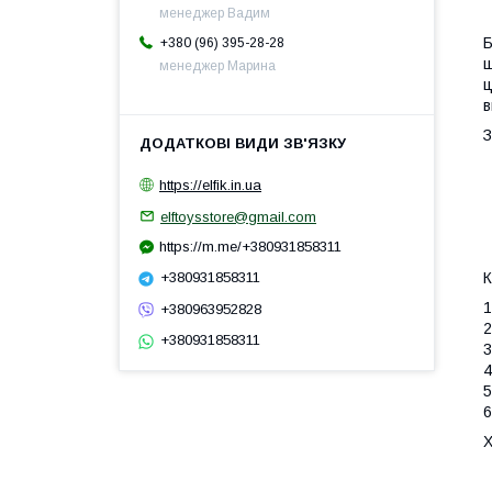
менеджер Вадим
Б
+380 (96) 395-28-28
ш
менеджер Марина
ц
в
З
https://elfik.in.ua
elftoysstore@gmail.com
https://m.me/+380931858311
К
+380931858311
1
+380963952828
2
+380931858311
3
4
5
6
Х