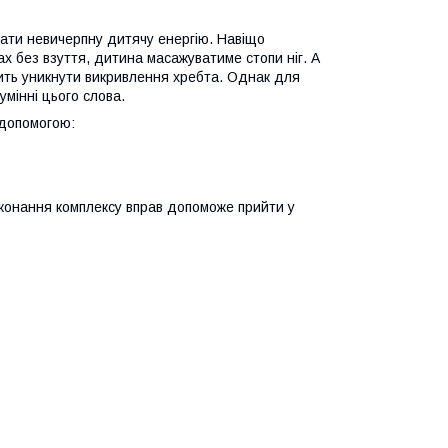
вати невичерпну дитячу енергію. Навіщо
 без взуття, дитина масажуватиме стопи ніг. А
олить уникнути викривлення хребта. Однак для
мінні цього слова.
 допомогою:
иконання комплексу вправ допоможе прийти у