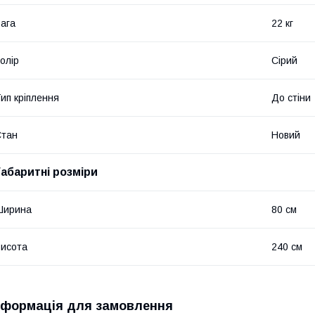
ага
22 кг
олір
Сірий
ип кріплення
До стіни
Стан
Новий
Габаритні розміри
Ширина
80 см
исота
240 см
нформація для замовлення