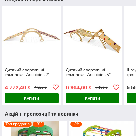
Дитячий спортивний
Дитячий спортивний
Швед
комплекс "Альпініст-2"
комплекс "Альпініст-5"
тран
4 772,40
6 964,60
5 5
₴
₴
4 920 ₴
7 180 ₴
Купити
Купити
Акційні пропозиції та новинки
Топ продажів
–3%
–3%