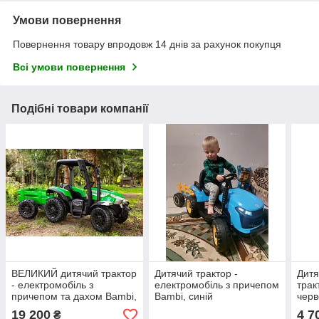
Умови повернення
Повернення товару впродовж 14 днів за рахунок покупця
Всі умови повернення
Подібні товари компанії
ВЕЛИКИЙ дитячий трактор
Дитячий трактор -
Дитя
- електромобіль з
електромобіль з причепом
трак
причепом та дахом Bambi,
Bambi, синій
чер
зелений
19 200
4 7
₴