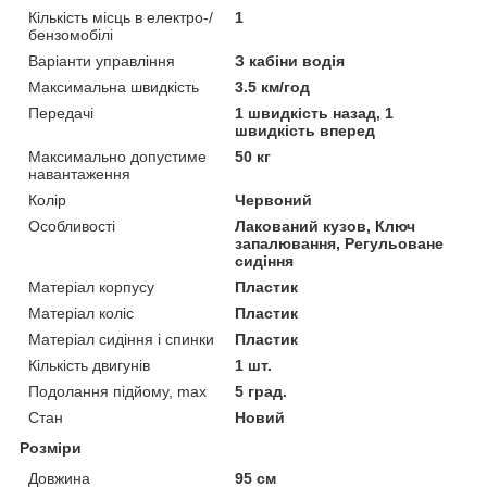
Кількість місць в електро-/
1
бензомобілі
Варіанти управління
З кабіни водія
Максимальна швидкість
3.5 км/год
Передачі
1 швидкість назад, 1
швидкість вперед
Максимально допустиме
50 кг
навантаження
Колір
Червоний
Особливості
Лакований кузов, Ключ
запалювання, Регульоване
сидіння
Матеріал корпусу
Пластик
Матеріал коліс
Пластик
Матеріал сидіння і спинки
Пластик
Кількість двигунів
1 шт.
Подолання підйому, max
5 град.
Стан
Новий
Розміри
Довжина
95 см