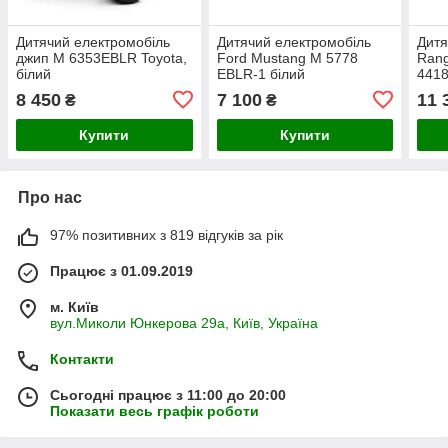
Дитячий електромобіль
Дитячий електромобіль
Дитя
джип M 6353EBLR Toyota,
Ford Mustang M 5778
Ran
білий
EBLR-1 білий
441
(12V
8 450
7 100
11 
₴
₴
коле
Blue
Купити
Купити
Про нас
97% позитивних з 819 відгуків за рік
Працює з 01.09.2019
м. Київ
вул.Миколи Юнкерова 29а, Київ, Україна
Контакти
Сьогодні працює з 11:00 до 20:00
Показати весь графік роботи