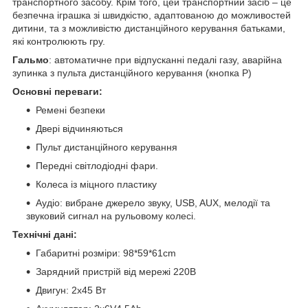
транспортного засобу. Крім того, цей транспортний засіб – це
безпечна іграшка зі швидкістю, адаптованою до можливостей
дитини, та з можливістю дистанційного керування батьками,
які контролюють гру.
Гальмо
: автоматичне при відпусканні педалі газу, аварійна
зупинка з пульта дистанційного керування (кнопка P)
Основні переваги:
Ремені безпеки
Двері відчиняються
Пульт дистанційного керування
Передні світлодіодні фари.
Колеса із міцного пластику
Аудіо: вибране джерело звуку, USB, AUX, мелодії та
звуковий сигнал на рульовому колесі.
Технічні дані:
Габаритні розміри: 98*59*61cm
Зарядний пристрій від мережі 220В
Двигун: 2x45 Вт