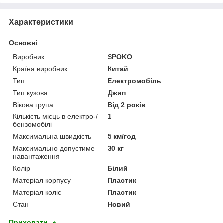
Характеристики
Основні
Виробник
SPOKO
Країна виробник
Китай
Тип
Електромобіль
Тип кузова
Джип
Вікова група
Від 2 років
Кількість місць в електро-/
1
бензомобілі
Максимальна швидкість
5 км/год
Максимально допустиме
30 кг
навантаження
Колір
Білий
Матеріал корпусу
Пластик
Матеріал коліс
Пластик
Стан
Новий
Приховати