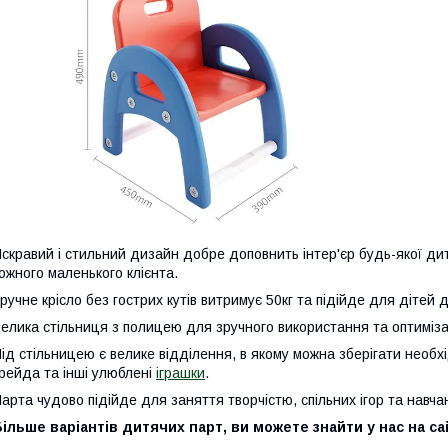
скравий і стильний дизайн добре доповнить інтер'єр будь-якої дит
ожного маленького клієнта.
ручне крісло без гострих кутів витримує 50кг та підійде для дітей д
елика стільниця з полицею для зручного використання та оптимізац
ід стільницею є велике відділення, в якому можна зберігати необхі
рейда та інші улюблені
іграшки
.
арта чудово підійде для заняття творчістю, спільних ігор та навча
ільше варіантів дитячих парт, ви можете знайти у нас на сайті