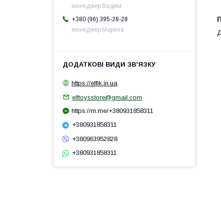
менеджер Вадим
+380 (96) 395-28-28
менеджер Марина
Д
https://elfik.in.ua
elftoysstore@gmail.com
https://m.me/+380931858311
+380931858311
+380963952828
+380931858311