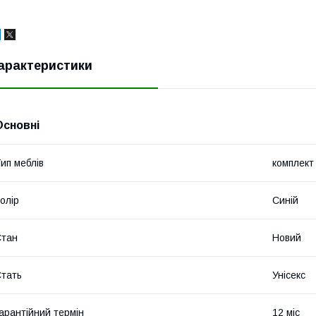
арактеристики
Основні
ип меблів
комплект 
олір
Синій
Стан
Новий
тать
Унісекс
арантійний термін
12 міс