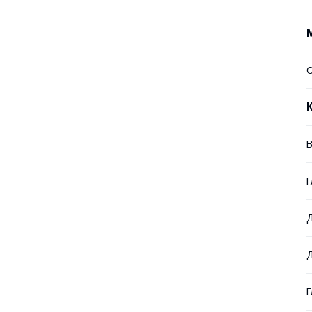
С
В
Г
Д
Г