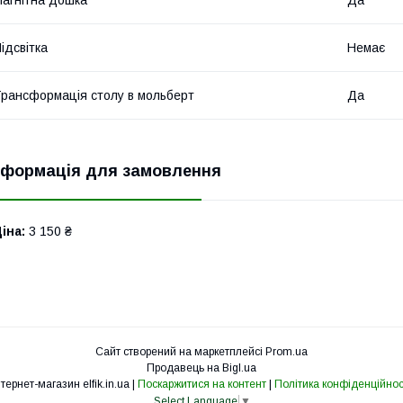
ідсвітка
Немає
рансформація столу в мольберт
Да
нформація для замовлення
іна:
3 150 ₴
Сайт створений на маркетплейсі
Prom.ua
Продавець на Bigl.ua
Інтернет-магазин elfik.in.ua |
Поскаржитися на контент
|
Політика конфіденційнос
Select Language
▼