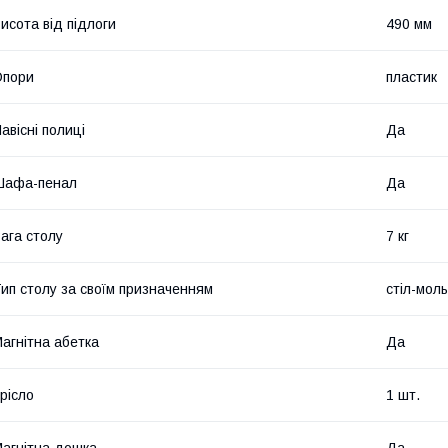
исота від підлоги
490 мм
Опори
пластик
авісні полиці
Да
Шафа-пенал
Да
ага столу
7 кг
ип столу за своїм призначенням
стіл-мол
агнітна абетка
Да
рісло
1 шт.
агнітна дошка
Да