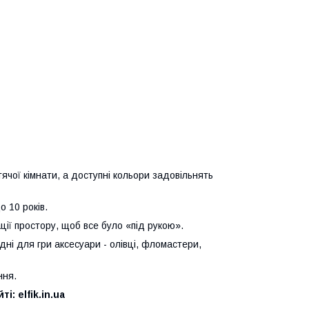
ячої кімнати, а доступні кольори задовільнять
о 10 років.
ії простору, щоб все було «під рукою».
дні для гри аксесуари - олівці, фломастери,
ння.
: elfik.in.ua