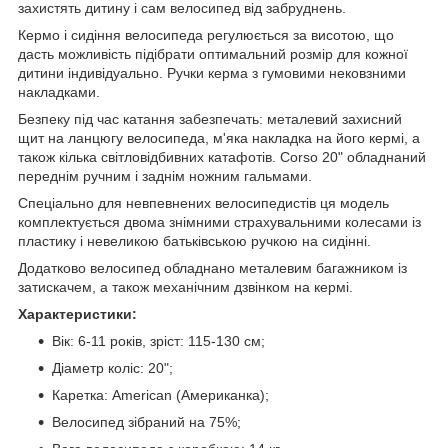
захистять дитину і сам велосипед від забруднень.
Кермо і сидіння велосипеда регулюється за висотою, що
дасть можливість підібрати оптимальний розмір для кожної
дитини індивідуально. Ручки керма з гумовими нековзними
накладками.
Безпеку під час катання забезпечать: металевий захисний
щит на ланцюгу велосипеда, м'яка накладка на його кермі, а
також кілька світловідбивних катафотів. Corso 20" обладнаний
переднім ручним і заднім ножним гальмами.
Спеціально для невпевнених велосипедистів ця модель
комплектується двома знімними страхувальними колесами із
пластику і невеликою батьківською ручкою на сидінні.
Додатково велосипед обладнано металевим багажником із
затискачем, а також механічним дзвінком на кермі.
Характеристики:
Вік: 6-11 років, зріст: 115-130 см;
Діаметр коліс: 20";
Каретка: American (Американка);
Велосипед зібраний на 75%;