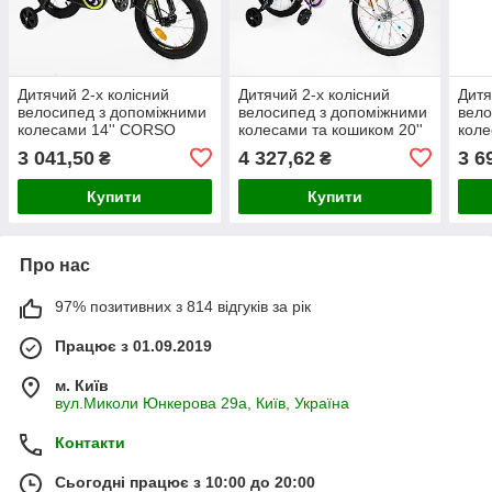
Дитячий 2-х колісний
Дитячий 2-х колісний
Дитя
велосипед з допоміжними
велосипед з допоміжними
вело
колесами 14'' CORSO
колесами та кошиком 20''
коле
«MAXIS»
CORSO «MAXIS»
COR
3 041,50
4 327,62
3 6
₴
₴
870
Купити
Купити
Про нас
97% позитивних з 814 відгуків за рік
Працює з 01.09.2019
м. Київ
вул.Миколи Юнкерова 29а, Київ, Україна
Контакти
Сьогодні працює з 10:00 до 20:00