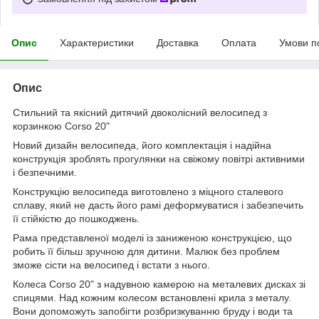
Опис
Характеристики
Доставка
Оплата
Умови п
Опис
Cтильний та якісний дитячий двоколісний велосипед з
корзинкою Corso 20"
Новий дизайн велосипеда, його комплектація і надійна
конструкція зроблять прогулянки на свіжому повітрі активними
і безпечними.
Конструкцію велосипеда виготовлено з міцного сталевого
сплаву, який не дасть його рамі деформуватися і забезпечить
її стійкістю до пошкоджень.
Рама представленої моделі із заниженою конструкцією, що
робить її більш зручною для дитини. Малюк без проблем
зможе сісти на велосипед і встати з нього.
Колеса Corso 20" з надувною камерою на металевих дисках зі
спицями. Над кожним колесом встановлені крила з металу.
Вони допоможуть запобігти розбризкуванню бруду і води та