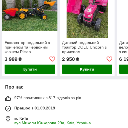
Екскаватор педальний з
Дитячий педальний
Дитя
причепом та червоним
трактор DOLU Unicorn з
вело
ковшем Pilsan
причепом
з си
3 999
2 950
6 1
₴
₴
Купити
Купити
Про нас
97% позитивних з 817 відгуків за рік
Працює з 01.09.2019
м. Київ
вул.Миколи Юнкерова 29а, Київ, Україна