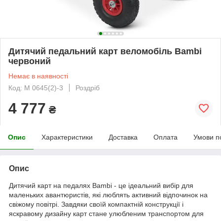
Дитячий педальний карт веломобіль Bambi
червоний
Немає в наявності
Код: M 0645(2)-3
Роздріб
4 777
₴
Опис
Характеристики
Доставка
Оплата
Умови п
Опис
Дитячий карт на педалях Bambi - це ідеальний вибір для
маленьких авантюристів, які люблять активний відпочинок на
свіжому повітрі. Завдяки своїй компактній конструкції і
яскравому дизайну карт стане улюбленим транспортом для