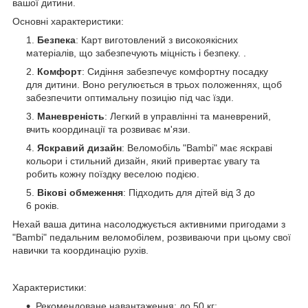
вашої дитини.
Основні характеристики:
Безпека
: Карт виготовлений з високоякісних
матеріалів, що забезпечують міцність і безпеку. .
Комфорт
: Сидіння забезпечує комфортну посадку
для дитини. Воно регулюється в трьох положеннях, щоб
забезпечити оптимальну позицію під час їзди.
Маневреність
: Легкий в управлінні та маневрений,
вчить координації та розвиває м'язи.
Яскравий дизайн
: Веломобіль "Bambi" має яскраві
кольори і стильний дизайн, який привертає увагу та
робить кожну поїздку веселою подією.
Вікові обмеження
: Підходить для дітей від 3 до
6 років.
Нехай ваша дитина насолоджується активними пригодами з
"Bambi" педальним веломобілем, розвиваючи при цьому свої
навички та координацію рухів.
Характеристики:
Рекомендоване навантаження: до 50 кг;