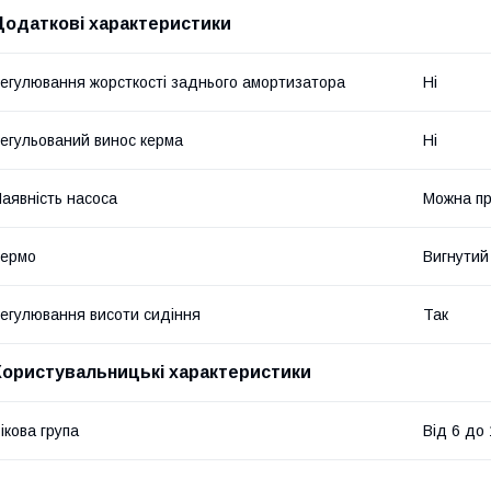
Додаткові характеристики
егулювання жорсткості заднього амортизатора
Ні
егульований винос керма
Ні
аявність насоса
Можна п
Кермо
Вигнутий
егулювання висоти сидіння
Так
Користувальницькі характеристики
ікова група
Від 6 до 