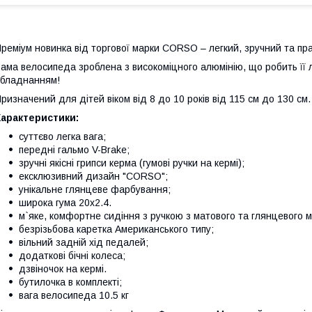
реміум новинка від торгової марки CORSO – легкий, зручний та п
ама велосипеда зроблена з високоміцного алюмінію, що робить її 
бладнанням!
ризначений для дітей віком від 8 до 10 років від 115 см до 130 см.
Характеристики:
суттєво легка вага;
передні гальмо V-Brake;
зручні якісні грипси керма (гумові ручки на кермі);
ексклюзивний дизайн "CORSO";
унікальне глянцеве фарбування;
широка гума 20х2.4.
м`яке, комфортне сидіння з ручкою з матового та глянцевого м
безрізьбова каретка Американського типу;
вільний задній хід педалей;
додаткові бічні колеса;
дзвіночок на кермі.
бутилочка в комплекті;
вага велосипеда 10.5 кг