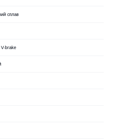
вий сплав
V-brake
й