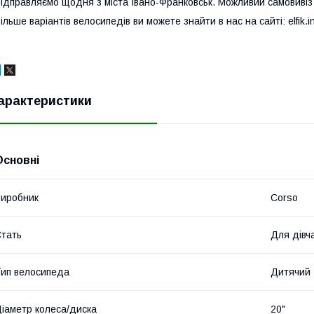
ідправляємо щодня з міста Івано-Франковськ. Можливий самовиві
ільше варіантів велосипедів ви можете знайти в нас на сайті: elfik.i
арактеристики
Основні
иробник
Corso
тать
Для дівч
ип велосипеда
Дитячий
іаметр колеса/диска
20"