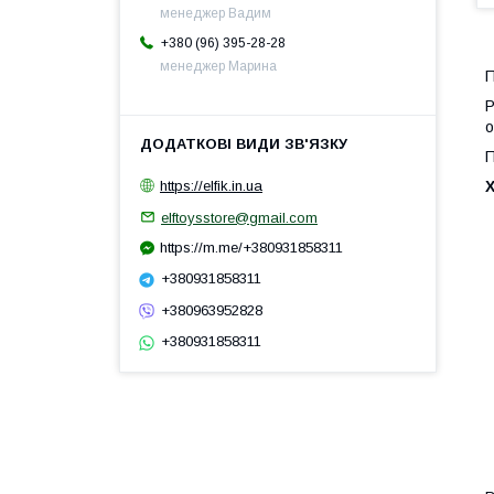
менеджер Вадим
+380 (96) 395-28-28
менеджер Марина
П
Р
о
П
https://elfik.in.ua
elftoysstore@gmail.com
https://m.me/+380931858311
+380931858311
+380963952828
+380931858311