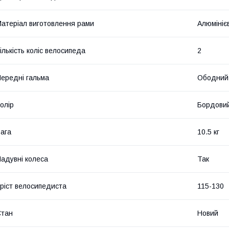
атеріал виготовлення рами
Алюмініє
ількість коліс велосипеда
2
ередні гальма
Ободний 
олір
Бордови
ага
10.5 кг
адувні колеса
Так
ріст велосипедиста
115-130
Стан
Новий