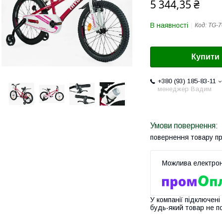
5 344,35 ₴
В наявності
Код:
TG-7
Купити
+380 (93) 185-83-11
менеджер Вадим
повернення товару п
У компанії підключені
будь-який товар не п