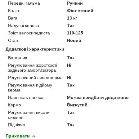
Передні гальма
Ручний
Колір
Фіолетовий
Вага
13 кг
Надувні колеса
Так
Зріст велосипедиста
110-125
Стан
Новий
Додаткові характеристики
Багажник
Так
Регулювання жорсткості
Ні
заднього амортизатора
Регульований винос керма
Ні
Регулювання підйому
Так
керма
Наявність насоса
Можна придбати додатково
Кермо
Вигнутий
Регулювання висоти
Так
сидіння
Підніжка
Так
Приховати