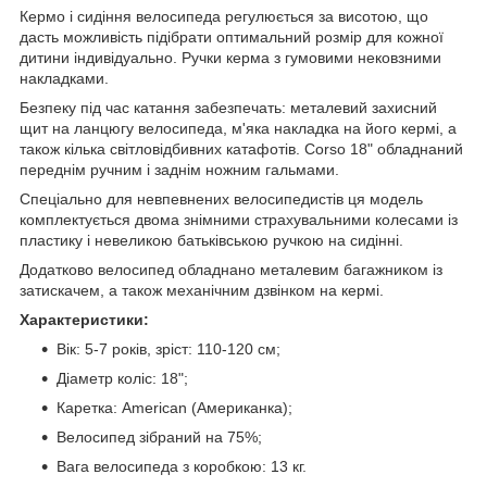
Кермо і сидіння велосипеда регулюється за висотою, що
дасть можливість підібрати оптимальний розмір для кожної
дитини індивідуально. Ручки керма з гумовими нековзними
накладками.
Безпеку під час катання забезпечать: металевий захисний
щит на ланцюгу велосипеда, м'яка накладка на його кермі, а
також кілька світловідбивних катафотів. Corso 18" обладнаний
переднім ручним і заднім ножним гальмами.
Спеціально для невпевнених велосипедистів ця модель
комплектується двома знімними страхувальними колесами із
пластику і невеликою батьківською ручкою на сидінні.
Додатково велосипед обладнано металевим багажником із
затискачем, а також механічним дзвінком на кермі.
Характеристики:
Вік: 5-7 років, зріст: 110-120 см;
Діаметр коліс: 18";
Каретка: American (Американка);
Велосипед зібраний на 75%;
Вага велосипеда з коробкою: 13 кг.