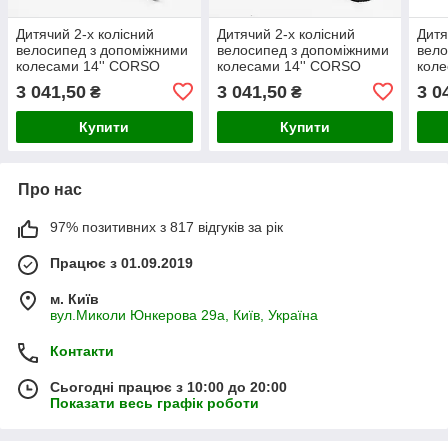
Дитячий 2-х колісний
Дитячий 2-х колісний
Дитя
велосипед з допоміжними
велосипед з допоміжними
вело
колесами 14'' CORSO
колесами 14'' CORSO
коле
«MAXIS» MX-64003
«MAXIS»
«MA
3 041,50
3 041,50
3 0
₴
₴
Купити
Купити
Про нас
97% позитивних з 817 відгуків за рік
Працює з 01.09.2019
м. Київ
вул.Миколи Юнкерова 29а, Київ, Україна
Контакти
Сьогодні працює з 10:00 до 20:00
Показати весь графік роботи