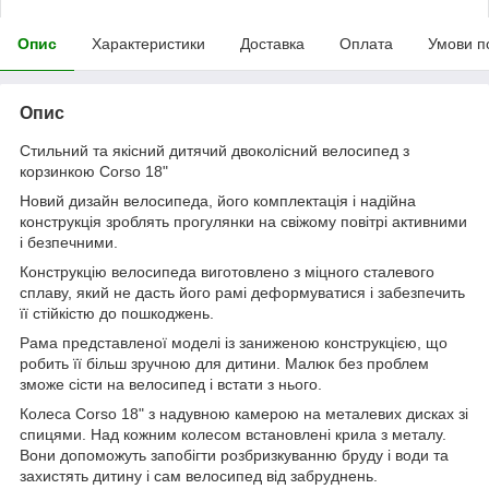
Опис
Характеристики
Доставка
Оплата
Умови п
Опис
Cтильний та якісний дитячий двоколісний велосипед з
корзинкою Corso 18"
Новий дизайн велосипеда, його комплектація і надійна
конструкція зроблять прогулянки на свіжому повітрі активними
і безпечними.
Конструкцію велосипеда виготовлено з міцного сталевого
сплаву, який не дасть його рамі деформуватися і забезпечить
її стійкістю до пошкоджень.
Рама представленої моделі із заниженою конструкцією, що
робить її більш зручною для дитини. Малюк без проблем
зможе сісти на велосипед і встати з нього.
Колеса Corso 18" з надувною камерою на металевих дисках зі
спицями. Над кожним колесом встановлені крила з металу.
Вони допоможуть запобігти розбризкуванню бруду і води та
захистять дитину і сам велосипед від забруднень.