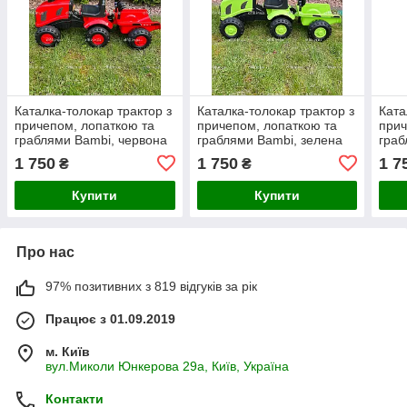
Каталка-толокар трактор з
Каталка-толокар трактор з
Ката
причепом, лопаткою та
причепом, лопаткою та
прич
граблями Bambi, червона
граблями Bambi, зелена
граб
1 750
1 750
1 7
₴
₴
Купити
Купити
Про нас
97% позитивних з 819 відгуків за рік
Працює з 01.09.2019
м. Київ
вул.Миколи Юнкерова 29а, Київ, Україна
Контакти