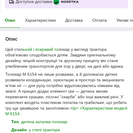
Доступна доставка
Опис
Характеристики
Доставка
Оплата
Умови п
Опис
Цей стил
ьний і яскравий то
локар у вигляді трактора
обов’язково сподобається дітям. Завдяки оригінальному
дизайну, міцній конструкції та зручному прицепу він стане
улюбленим транспортом для ігор у дворі, на дачі або вдома.
Толокар M 6154 не лише розважає, а й допомагає дитині
розвивати координацію, орієнтацію в просторі та зміцнювати
м’язи ніг — для руху потрібно відштовхуватись ніжками від
землі. А прицеп додає елемент гри — дитина зможе
перевозити іграшки, пісочні “скарби” або інші важливі речі. У
комплект входять пластикові лопатка та грабельки, що робить
гру ще цікавішою та захопливою.<
/p> >Характеристики моделі
M 6154:
Тип
: дитяча каталка-толокар
Дизайн
: у стилі трактора