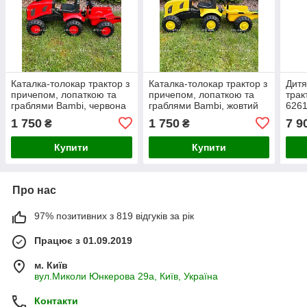
Каталка-толокар трактор з
Каталка-толокар трактор з
Дитя
причепом, лопаткою та
причепом, лопаткою та
трак
граблями Bambi, червона
граблями Bambi, жовтий
6261
зел
1 750
1 750
7 9
₴
₴
Купити
Купити
Про нас
97% позитивних з 819 відгуків за рік
Працює з 01.09.2019
м. Київ
вул.Миколи Юнкерова 29а, Київ, Україна
Контакти