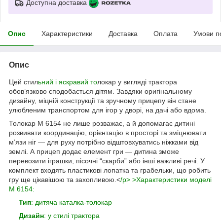
Доступна доставка
Опис
Характеристики
Доставка
Оплата
Умови п
Опис
Цей стил
ьний і яскравий то
локар у вигляді трактора
обов’язково сподобається дітям. Завдяки оригінальному
дизайну, міцній конструкції та зручному прицепу він стане
улюбленим транспортом для ігор у дворі, на дачі або вдома.
Толокар M 6154 не лише розважає, а й допомагає дитині
розвивати координацію, орієнтацію в просторі та зміцнювати
м’язи ніг — для руху потрібно відштовхуватись ніжками від
землі. А прицеп додає елемент гри — дитина зможе
перевозити іграшки, пісочні “скарби” або інші важливі речі. У
комплект входять пластикові лопатка та грабельки, що робить
гру ще цікавішою та захопливою.<
/p> >Характеристики моделі
M 6154:
Тип
: дитяча каталка-толокар
Дизайн
: у стилі трактора