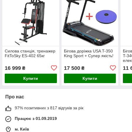
Силова станція, тренажер
Бігова доріжка USA T-350
Біго
FitToSky ES-402 65кг
King Sport + Супер якість!
T-34
елек
16 999
17 500
11 
₴
₴
Купити
Купити
Про нас
97% позитивних з 817 відгуків за рік
Працює з 01.09.2019
м. Київ