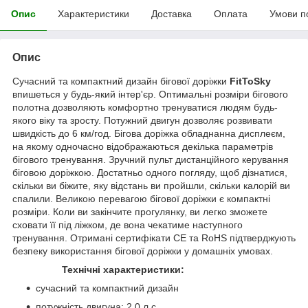
Опис
Характеристики
Доставка
Оплата
Умови п
Опис
Сучасний та компактний дизайн бігової доріжки
FitToSky
впишеться у будь-який інтер'єр. Оптимальні розміри бігового
полотна дозволяють комфортно тренуватися людям будь-
якого віку та зросту. Потужний двигун дозволяє розвивати
швидкість до 6 км/год. Бігова доріжка обладнанна дисплеєм,
на якому одночасно відображаються декілька параметрів
бігового тренування. Зручний пульт дистанційного керування
біговою доріжкою. Достатньо одного погляду, щоб дізнатися,
скільки ви біжите, яку відстань ви пройшли, скільки калорій ви
спалили. Великою перевагою бігової доріжки є компактні
розміри. Коли ви закінчите прогулянку, ви легко зможете
сховати її під ліжком, де вона чекатиме наступного
тренування. Отримані сертифікати CE та RoHS підтверджують
безпеку використання бігової доріжки у домашніх умовах.
Технічні характеристики:
сучасний та компактний дизайн
потужність двигуна: 2.0 л.с.